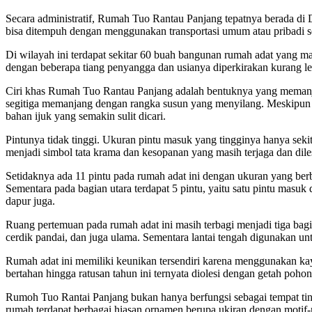
Secara administratif, Rumah Tuo Rantau Panjang tepatnya berada di 
bisa ditempuh dengan menggunakan transportasi umum atau pribadi s
Di wilayah ini terdapat sekitar 60 buah bangunan rumah adat yang m
dengan beberapa tiang penyangga dan usianya diperkirakan kurang le
Ciri khas Rumah Tuo Rantau Panjang adalah bentuknya yang memanja
segitiga memanjang dengan rangka susun yang menyilang. Meskipun
bahan ijuk yang semakin sulit dicari.
Pintunya tidak tinggi. Ukuran pintu masuk yang tingginya hanya seki
menjadi simbol tata krama dan kesopanan yang masih terjaga dan dile
Setidaknya ada 11 pintu pada rumah adat ini dengan ukuran yang berbe
Sementara pada bagian utara terdapat 5 pintu, yaitu satu pintu masuk 
dapur juga.
Ruang pertemuan pada rumah adat ini masih terbagi menjadi tiga bag
cerdik pandai, dan juga ulama. Sementara lantai tengah digunakan un
Rumah adat ini memiliki keunikan tersendiri karena menggunakan kay
bertahan hingga ratusan tahun ini ternyata diolesi dengan getah pohon 
Rumoh Tuo Rantai Panjang bukan hanya berfungsi sebagai tempat ting
rumah terdapat berbagai hiasan ornamen berupa ukiran dengan motif-m