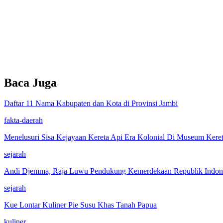
Baca Juga
Daftar 11 Nama Kabupaten dan Kota di Provinsi Jambi
fakta-daerah
Menelusuri Sisa Kejayaan Kereta Api Era Kolonial Di Museum Ker
sejarah
Andi Djemma, Raja Luwu Pendukung Kemerdekaan Republik Indon
sejarah
Kue Lontar Kuliner Pie Susu Khas Tanah Papua
kuliner