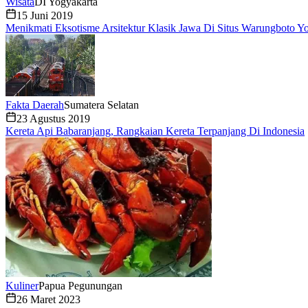
Wisata
DI Yogyakarta
15 Juni 2019
Menikmati Eksotisme Arsitektur Klasik Jawa Di Situs Warungboto Y
Fakta Daerah
Sumatera Selatan
23 Agustus 2019
Kereta Api Babaranjang, Rangkaian Kereta Terpanjang Di Indonesia
Kuliner
Papua Pegunungan
26 Maret 2023