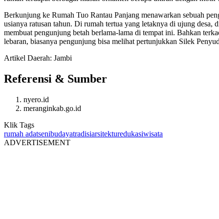
Berkunjung ke Rumah Tuo Rantau Panjang menawarkan sebuah pengala
usianya ratusan tahun. Di rumah tertua yang letaknya di ujung desa
membuat pengunjung betah berlama-lama di tempat ini. Bahkan terka
lebaran, biasanya pengunjung bisa melihat pertunjukkan Silek Penyud
Artikel Daerah:
Jambi
Referensi & Sumber
nyero.id
meranginkab.go.id
Klik Tags
rumah adat
seni
budaya
tradisi
arsitektur
edukasi
wisata
ADVERTISEMENT