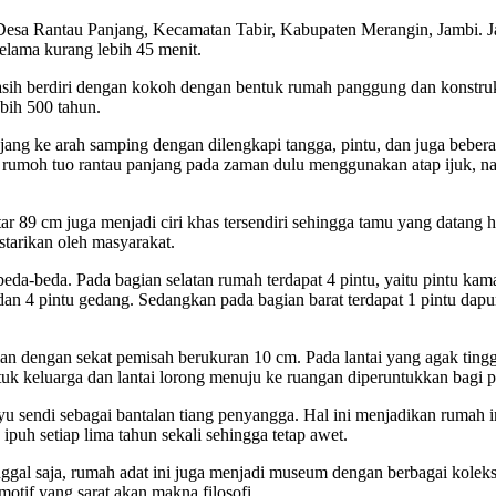
Desa Rantau Panjang, Kecamatan Tabir, Kabupaten Merangin, Jambi. Ja
elama kurang lebih 45 menit.
asih berdiri dengan kokoh dengan bentuk rumah panggung dan konstruks
bih 500 tahun.
ng ke arah samping dengan dilengkapi tangga, pintu, dan juga bebera
 rumoh tuo rantau panjang pada zaman dulu menggunakan atap ijuk, 
tar 89 cm juga menjadi ciri khas tersendiri sehingga tamu yang datang
starikan oleh masyarakat.
da-beda. Pada bagian selatan rumah terdapat 4 pintu, yaitu pintu kama
dan 4 pintu gedang. Sedangkan pada bagian barat terdapat 1 pintu dapur
ian dengan sekat pemisah berukuran 10 cm. Pada lantai yang agak ting
tuk keluarga dan lantai lorong menuju ke ruangan diperuntukkan bagi p
u sendi sebagai bantalan tiang penyangga. Hal ini menjadikan rumah i
ipuh setiap lima tahun sekali sehingga tetap awet.
gal saja, rumah adat ini juga menjadi museum dengan berbagai koleks
otif yang sarat akan makna filosofi.