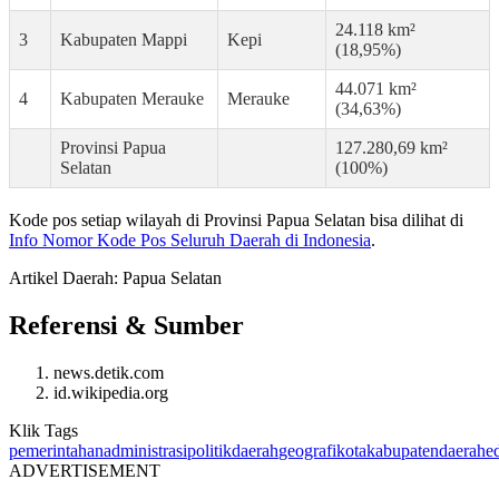
24.118 km²
3
Kabupaten Mappi
Kepi
(18,95%)
44.071 km²
4
Kabupaten Merauke
Merauke
(34,63%)
Provinsi Papua
127.280,69 km²
Selatan
(100%)
Kode pos setiap wilayah di Provinsi Papua Selatan bisa dilihat di
Info Nomor Kode Pos Seluruh Daerah di Indonesia
.
Artikel Daerah:
Papua Selatan
Referensi & Sumber
news.detik.com
id.wikipedia.org
Klik Tags
pemerintahan
administrasi
politik
daerah
geografi
kota
kabupaten
daerah
e
ADVERTISEMENT