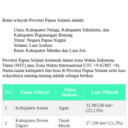
Batas wilayah Provinsi Papua Selatan adalah:
Utara: Kabupaten Nduga, Kabupaten Yahukimo, dan
Kabupaten Pegunungan Bintang
Timur: Negara Papua Nugini
Selatan: Laut Arafura
Barat: Kabupaten Mimika dan Laut Aru
Provinsi Papua Selatan termasuk dalam zona Waktu Indonesia
Timur (WIT) atau Zona Waktu Internasional UTC +9 (GMT +9).
Nama-nama kabupaten dan kota di Provinsi Papua Selatan serta luas
wilayahnya masing-masing adalah sebagai berikut.
Nama
No
Nama Wilayah
Luas Wilayah
Ibukota
31.983,69 km²
1
Kabupaten Asmat
Agats
(25,13%)
Kabupaten Boven
Tanah
2
27.108 km² (21,3%)
Digoel
Merah