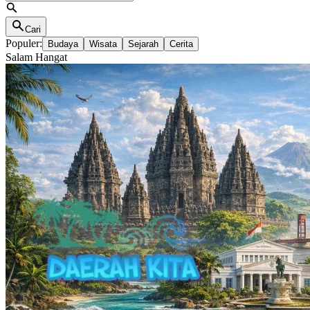
Cari
Populer:
Budaya
Wisata
Sejarah
Cerita
Salam Hangat