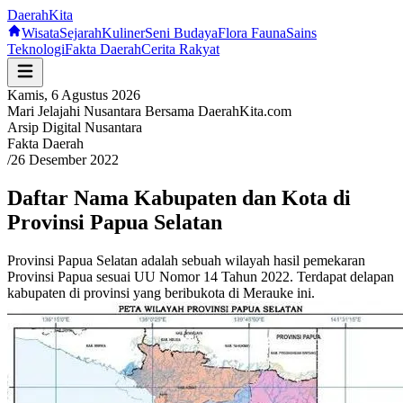
Daerah
Kita
Wisata
Sejarah
Kuliner
Seni Budaya
Flora Fauna
Sains
Teknologi
Fakta Daerah
Cerita Rakyat
Kamis, 6 Agustus 2026
Mari Jelajahi Nusantara Bersama DaerahKita.com
Arsip Digital Nusantara
Fakta Daerah
/
26 Desember 2022
Daftar Nama Kabupaten dan Kota di
Provinsi Papua Selatan
Provinsi Papua Selatan adalah sebuah wilayah hasil pemekaran
Provinsi Papua sesuai UU Nomor 14 Tahun 2022. Terdapat delapan
kabupaten di provinsi yang beribukota di Merauke ini.