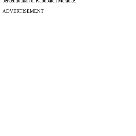
berkedudukan di Kabupaten Merauke.
ADVERTISEMENT